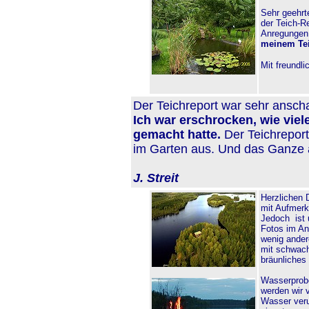
Sehr geehrt
der Teich-Re
Anregungen
meinem Tei
Mit freundl
Der Teichreport war sehr anscha
Ich war erschrocken, wie viele
gemacht hatte.
Der Teichreport
im Garten aus. Und das Ganze a
J. Streit
Herzlichen 
mit Aufmerk
Jedoch ist
Fotos im An
wenig ander
mit schwach
bräunliches
Wasserprobe
werden wir 
Wasser veru