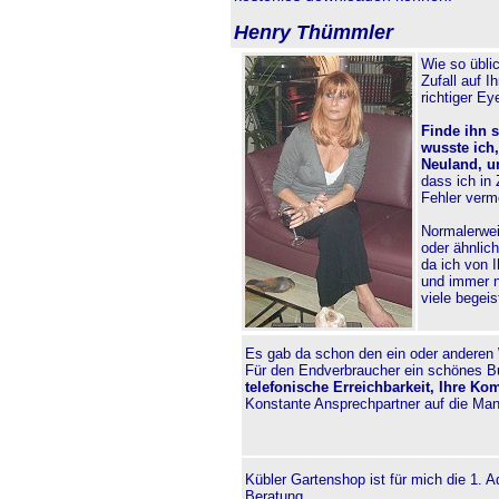
Henry Thümmler
Wie so übli
Zufall auf I
richtiger E
Finde ihn 
wusste ich
Neuland, u
dass ich in
Fehler verm
Normalerwei
oder ähnlic
da ich von 
und immer n
viele begei
Es gab da schon den ein oder anderen 
Für den Endverbraucher ein schönes 
telefonische Erreichbarkeit, Ihre Ko
Konstante Ansprechpartner auf die Man
Kübler Gartenshop ist für mich die 1. 
Beratung.