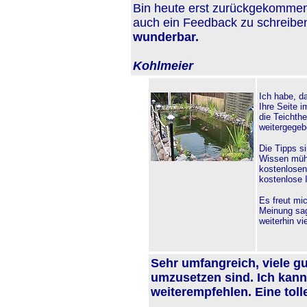
Bin heute erst zurückgekommen u
auch ein Feedback zu schreibe
wunderbar.
Kohlmeier
Ich habe, da
Ihre Seite 
die Teichth
weitergegeb
Die Tipps s
Wissen müh
kostenlosen
kostenlose 
Es freut mi
Meinung sag
weiterhin vie
Sehr umfangreich, viele gu
umzusetzen sind. Ich kann
weiterempfehlen. Eine tolle