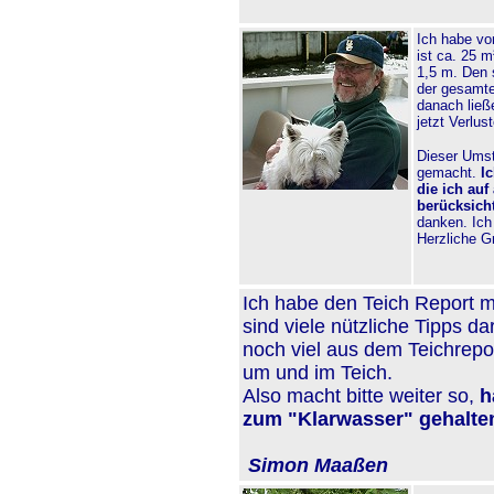
Ich habe vor
ist ca. 25 m
1,5 m. Den 
der gesamte
danach ließ
jetzt Verlu
Dieser Umst
gemacht.
I
die ich auf
berücksich
danken. Ich
Herzliche
Ich habe den Teich Report m
sind viele nützliche Tipps 
noch viel aus dem Teichrepor
um und im Teich.
Also macht bitte weiter so,
h
zum "Klarwasser" gehalten
Simon Maaßen