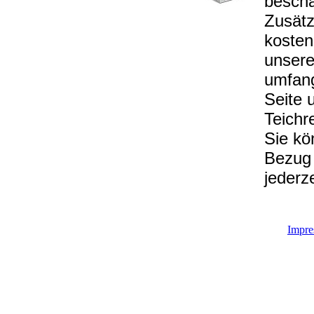
beschä
Zusätz
kosten
unsere
umfang
Seite 
Teichr
Sie kö
Bezug 
jederz
Impr