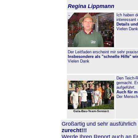
Regina Lippmann
Ich haben d
interessant 
Details und
Vielen Dank
Der Leitfaden erscheint mir sehr praxi
Insbesondere als "schnelle Hilfe" wi
Vielen Dank
Den Teich-Re
gemacht. Es
aufgeführt.
Auch für m
Der Mensch 
Gala-Bau-Team-Sennert
Großartig und sehr ausführlic
zurecht!!!
Werde Ihren Report auch an 