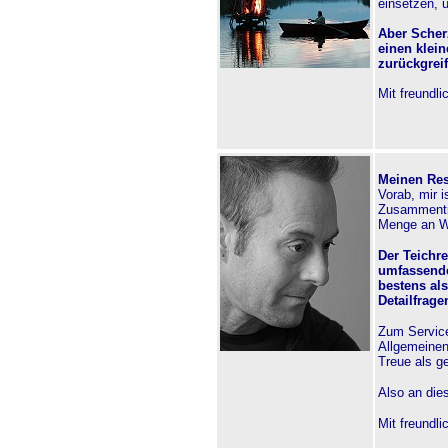
einsetzen, 
Aber Scher
einen klein
zurückgreif
Mit freundl
Meinen Res
Vorab, mir 
Zusammentra
Menge an Wi
Der Teichre
umfassende
bestens al
Detailfrag
Zum Servic
Allgemeinen
Treue als g
Also an die
Mit freundl